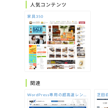
人気コンテンツ
家具350
関連
WordPress専用の超高速レンタルサーバー！ wpX
芝田