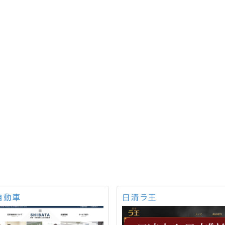
自動車
日清ラ王