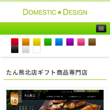
Togg
navig
たん熊北店ギフト商品専門店