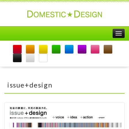
Togg
navig
issue+design