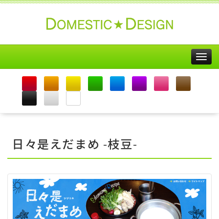
Togg
navig
日々是えだまめ -枝豆-