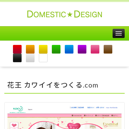
Togg
navig
花王 カワイイをつくる.com