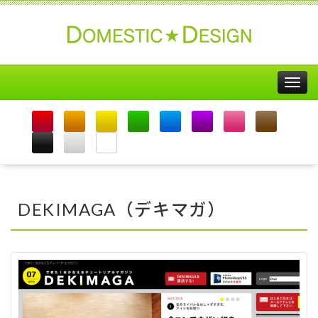
Togg
navig
DEKIMAGA（デキマガ）